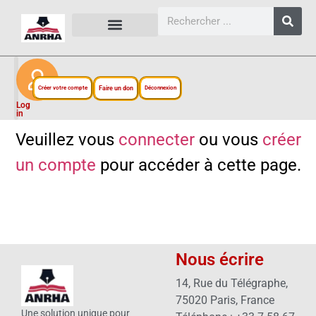
CARTES, PLANS ET FIGURES
LIENS EXTERNES
ESPACE PERSONNEL
NOTRE PROJET
Créer votre compte
Faire un don
Déconnexion
Log
in
Veuillez vous
connecter
ou vous
créer
un compte
pour accéder à cette page.
Nous écrire
14, Rue du Télégraphe,
75020 Paris, France
Une solution unique pour