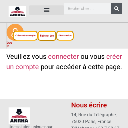
CARTES, PLANS ET FIGURES
LIENS EXTERNES
ESPACE PERSONNEL
NOTRE PROJET
Créer votre compte
Faire un don
Déconnexion
Log
in
Veuillez vous
connecter
ou vous
créer
un compte
pour accéder à cette page.
Nous écrire
14, Rue du Télégraphe,
75020 Paris, France
Une solution unique pour