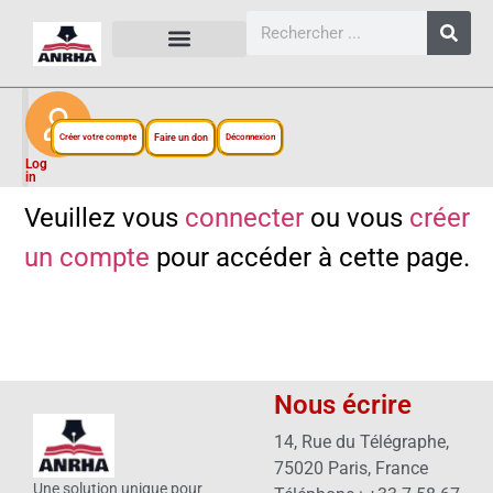
CARTES, PLANS ET FIGURES
LIENS EXTERNES
ESPACE PERSONNEL
NOTRE PROJET
Créer votre compte
Faire un don
Déconnexion
Log
in
Veuillez vous
connecter
ou vous
créer
un compte
pour accéder à cette page.
Nous écrire
14, Rue du Télégraphe,
75020 Paris, France
Une solution unique pour