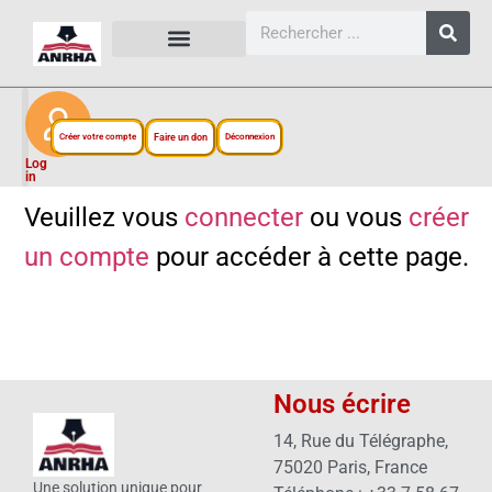
CARTES, PLANS ET FIGURES
LIENS EXTERNES
ESPACE PERSONNEL
NOTRE PROJET
Créer votre compte
Faire un don
Déconnexion
Log
in
Veuillez vous
connecter
ou vous
créer
un compte
pour accéder à cette page.
Nous écrire
14, Rue du Télégraphe,
75020 Paris, France
Une solution unique pour