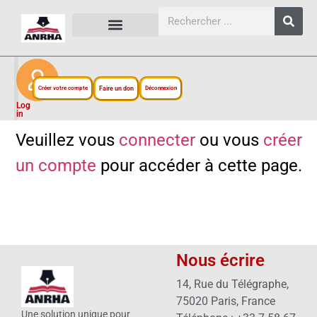
CARTES, PLANS ET FIGURES
LIENS EXTERNES
ESPACE PERSONNEL
NOTRE PROJET
Créer votre compte
Faire un don
Déconnexion
Log
in
Veuillez vous
connecter
ou vous
créer
un compte
pour accéder à cette page.
Nous écrire
14, Rue du Télégraphe,
75020 Paris, France
Une solution unique pour