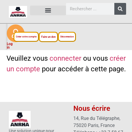
CARTES, PLANS ET FIGURES
LIENS EXTERNES
ESPACE PERSONNEL
NOTRE PROJET
Créer votre compte
Faire un don
Déconnexion
Log
in
Veuillez vous
connecter
ou vous
créer
un compte
pour accéder à cette page.
Nous écrire
14, Rue du Télégraphe,
75020 Paris, France
Une solution unique pour