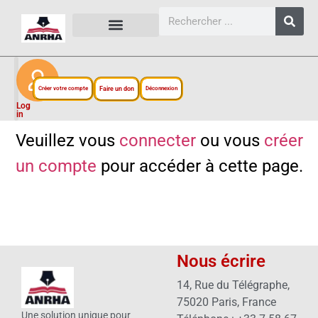
CARTES, PLANS ET FIGURES
LIENS EXTERNES
ESPACE PERSONNEL
NOTRE PROJET
Créer votre compte
Faire un don
Déconnexion
Log
in
Veuillez vous
connecter
ou vous
créer
un compte
pour accéder à cette page.
Nous écrire
14, Rue du Télégraphe,
75020 Paris, France
Une solution unique pour