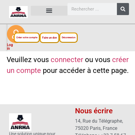
CARTES, PLANS ET FIGURES
LIENS EXTERNES
ESPACE PERSONNEL
NOTRE PROJET
Créer votre compte
Faire un don
Déconnexion
Log
in
Veuillez vous
connecter
ou vous
créer
un compte
pour accéder à cette page.
Nous écrire
14, Rue du Télégraphe,
75020 Paris, France
Une solution unique pour