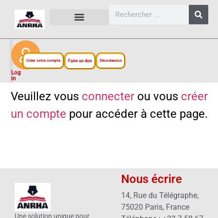
CARTES, PLANS ET FIGURES
LIENS EXTERNES
ESPACE PERSONNEL
NOTRE PROJET
Créer votre compte
Faire un don
Déconnexion
Log
in
Veuillez vous
connecter
ou vous
créer
un compte
pour accéder à cette page.
Nous écrire
14, Rue du Télégraphe,
75020 Paris, France
Une solution unique pour