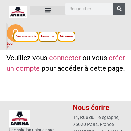
CARTES, PLANS ET FIGURES
LIENS EXTERNES
ESPACE PERSONNEL
NOTRE PROJET
Créer votre compte
Faire un don
Déconnexion
Log
in
Veuillez vous
connecter
ou vous
créer
un compte
pour accéder à cette page.
Nous écrire
14, Rue du Télégraphe,
75020 Paris, France
Une solution unique pour