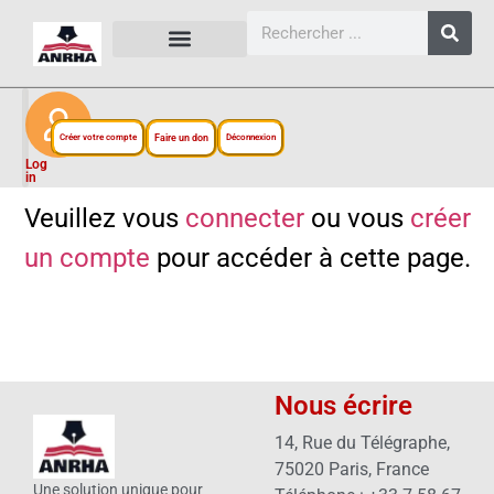
CARTES, PLANS ET FIGURES
LIENS EXTERNES
ESPACE PERSONNEL
NOTRE PROJET
Créer votre compte
Faire un don
Déconnexion
Log
in
Veuillez vous
connecter
ou vous
créer
un compte
pour accéder à cette page.
Nous écrire
14, Rue du Télégraphe,
75020 Paris, France
Une solution unique pour