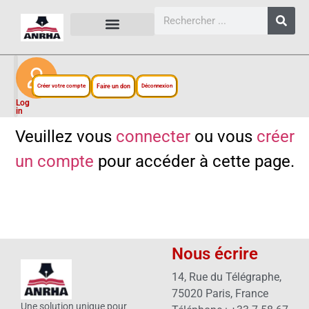
CARTES, PLANS ET FIGURES
LIENS EXTERNES
ESPACE PERSONNEL
NOTRE PROJET
Créer votre compte
Faire un don
Déconnexion
Log
in
Veuillez vous
connecter
ou vous
créer
un compte
pour accéder à cette page.
Nous écrire
14, Rue du Télégraphe,
75020 Paris, France
Une solution unique pour