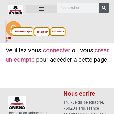
CARTES, PLANS ET FIGURES
LIENS EXTERNES
ESPACE PERSONNEL
NOTRE PROJET
Créer votre compte
Faire un don
Déconnexion
Log
in
Veuillez vous
connecter
ou vous
créer
un compte
pour accéder à cette page.
Nous écrire
14, Rue du Télégraphe,
75020 Paris, France
Une solution unique pour