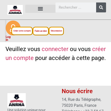
CARTES, PLANS ET FIGURES
LIENS EXTERNES
ESPACE PERSONNEL
NOTRE PROJET
Créer votre compte
Faire un don
Déconnexion
Log
in
Veuillez vous
connecter
ou vous
créer
un compte
pour accéder à cette page.
Nous écrire
14, Rue du Télégraphe,
75020 Paris, France
Une solution unique pour