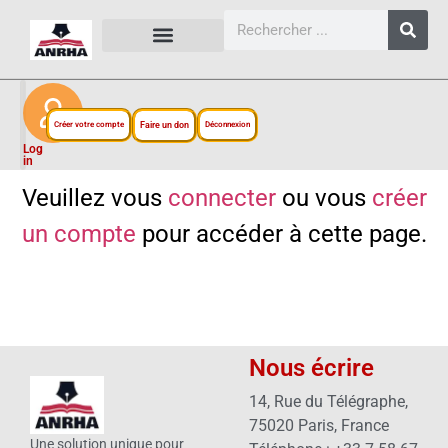
CARTES, PLANS ET FIGURES
LIENS EXTERNES
ESPACE PERSONNEL
NOTRE PROJET
Créer votre compte
Faire un don
Déconnexion
Log
in
Veuillez vous
connecter
ou vous
créer
un compte
pour accéder à cette page.
Nous écrire
14, Rue du Télégraphe,
75020 Paris, France
Une solution unique pour