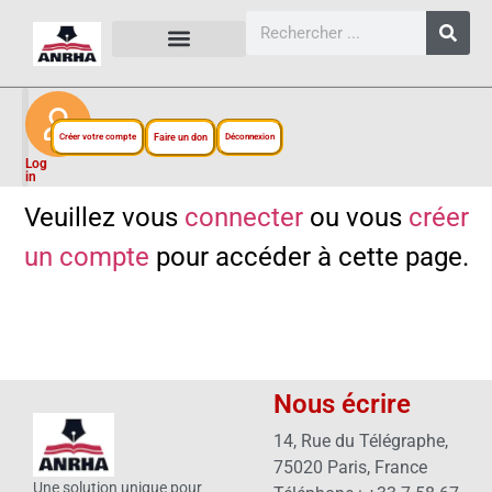
CARTES, PLANS ET FIGURES
LIENS EXTERNES
ESPACE PERSONNEL
NOTRE PROJET
Créer votre compte
Faire un don
Déconnexion
Log
in
Veuillez vous
connecter
ou vous
créer
un compte
pour accéder à cette page.
Nous écrire
14, Rue du Télégraphe,
75020 Paris, France
Une solution unique pour