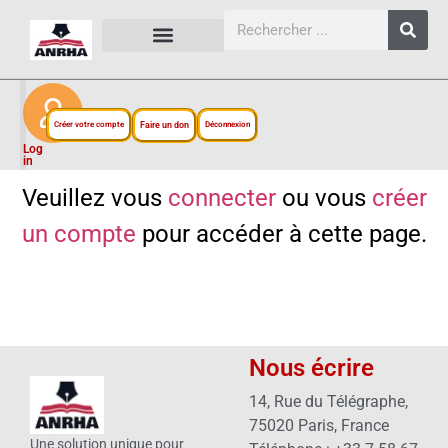
CARTES, PLANS ET FIGURES
LIENS EXTERNES
ESPACE PERSONNEL
NOTRE PROJET
Créer votre compte
Faire un don
Déconnexion
Log
in
Veuillez vous
connecter
ou vous
créer
un compte
pour accéder à cette page.
Nous écrire
14, Rue du Télégraphe,
75020 Paris, France
Une solution unique pour