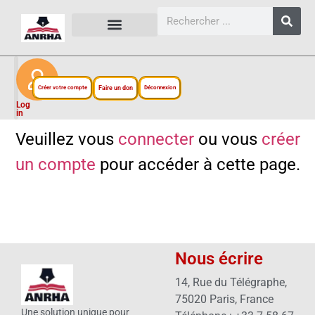
CARTES, PLANS ET FIGURES
LIENS EXTERNES
ESPACE PERSONNEL
NOTRE PROJET
Créer votre compte
Faire un don
Déconnexion
Log
in
Veuillez vous
connecter
ou vous
créer
un compte
pour accéder à cette page.
Nous écrire
14, Rue du Télégraphe,
75020 Paris, France
Une solution unique pour