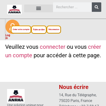
CARTES, PLANS ET FIGURES
LIENS EXTERNES
ESPACE PERSONNEL
NOTRE PROJET
Créer votre compte
Faire un don
Déconnexion
Log
in
Veuillez vous
connecter
ou vous
créer
un compte
pour accéder à cette page.
Nous écrire
14, Rue du Télégraphe,
75020 Paris, France
Une solution unique pour