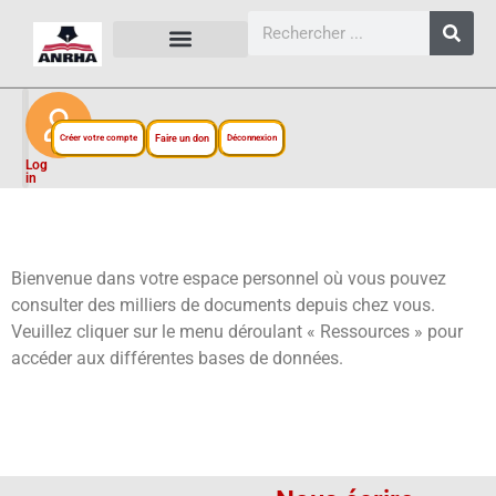
CARTES, PLANS ET FIGURES
LIENS EXTERNES
ESPACE PERSONNEL
NOTRE PROJET
Créer votre compte
Faire un don
Déconnexion
Log
in
Bienvenue dans votre espace personnel où vous pouvez
consulter des milliers de documents depuis chez vous.
Veuillez cliquer sur le menu déroulant « Ressources » pour
accéder aux différentes bases de données.