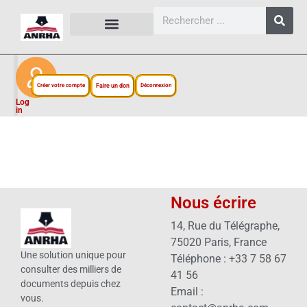
CARTES, PLANS ET FIGURES
LIENS EXTERNES
ESPACE PERSONNEL
NOTRE PROJET
Créer votre compte
Faire un don
Déconnexion
Log
in
Nous écrire
14, Rue du Télégraphe,
75020 Paris, France
Une solution unique pour
Téléphone : +33 7 58 67
consulter des milliers de
41 56
documents depuis chez
Email :
vous.