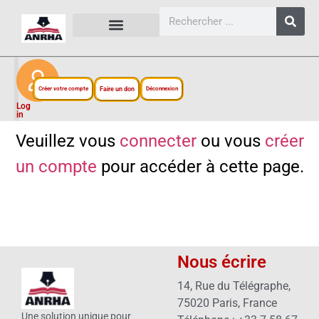
CARTES, PLANS ET FIGURES
LIENS EXTERNES
ESPACE PERSONNEL
NOTRE PROJET
Créer votre compte
Faire un don
Déconnexion
Log
in
Veuillez vous
connecter
ou vous
créer
un compte
pour accéder à cette page.
Nous écrire
14, Rue du Télégraphe,
75020 Paris, France
Une solution unique pour