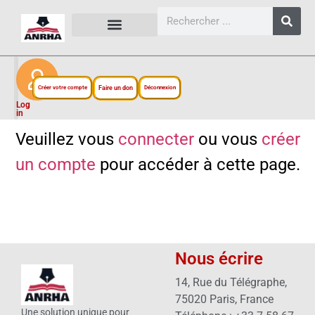
CARTES, PLANS ET FIGURES
LIENS EXTERNES
ESPACE PERSONNEL
NOTRE PROJET
Créer votre compte
Faire un don
Déconnexion
Log
in
Veuillez vous
connecter
ou vous
créer
un compte
pour accéder à cette page.
Nous écrire
14, Rue du Télégraphe,
75020 Paris, France
Une solution unique pour