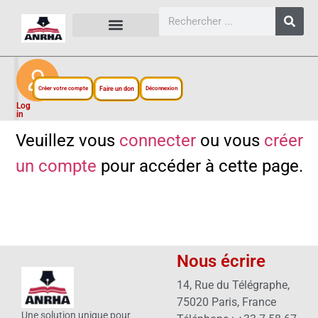
CARTES, PLANS ET FIGURES
LIENS EXTERNES
ESPACE PERSONNEL
NOTRE PROJET
Créer votre compte
Faire un don
Déconnexion
Log
in
Veuillez vous
connecter
ou vous
créer
un compte
pour accéder à cette page.
Nous écrire
14, Rue du Télégraphe,
75020 Paris, France
Une solution unique pour