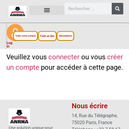
CARTES, PLANS ET FIGURES
LIENS EXTERNES
ESPACE PERSONNEL
NOTRE PROJET
Créer votre compte
Faire un don
Déconnexion
Log
in
Veuillez vous
connecter
ou vous
créer
un compte
pour accéder à cette page.
Nous écrire
14, Rue du Télégraphe,
75020 Paris, France
Une solution unique pour