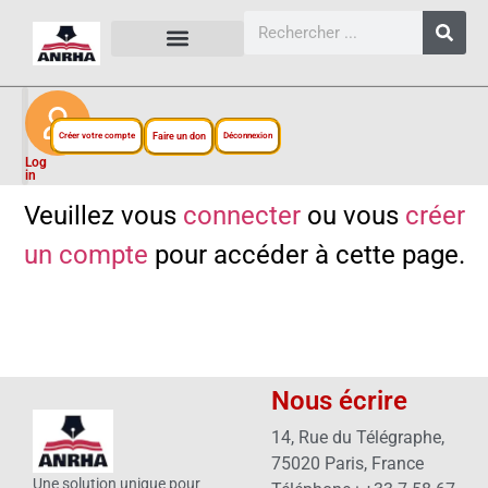
CARTES, PLANS ET FIGURES
LIENS EXTERNES
ESPACE PERSONNEL
NOTRE PROJET
Créer votre compte
Faire un don
Déconnexion
Log
in
Veuillez vous
connecter
ou vous
créer
un compte
pour accéder à cette page.
Nous écrire
14, Rue du Télégraphe,
75020 Paris, France
Une solution unique pour