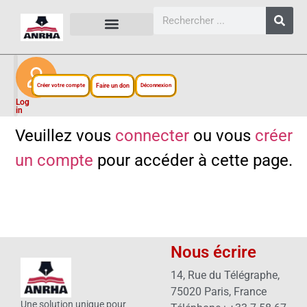
CARTES, PLANS ET FIGURES
LIENS EXTERNES
ESPACE PERSONNEL
NOTRE PROJET
Créer votre compte
Faire un don
Déconnexion
Log
in
Veuillez vous
connecter
ou vous
créer
un compte
pour accéder à cette page.
Nous écrire
14, Rue du Télégraphe,
75020 Paris, France
Une solution unique pour