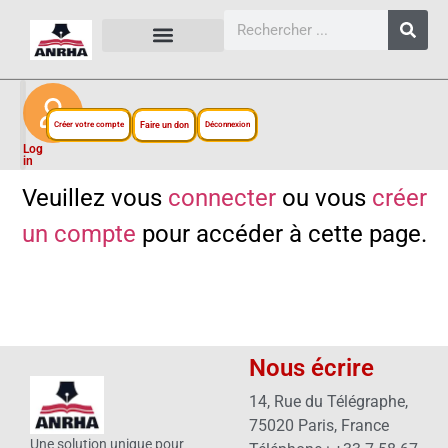
CARTES, PLANS ET FIGURES
LIENS EXTERNES
ESPACE PERSONNEL
NOTRE PROJET
Créer votre compte
Faire un don
Déconnexion
Log
in
Veuillez vous
connecter
ou vous
créer
un compte
pour accéder à cette page.
Nous écrire
14, Rue du Télégraphe,
75020 Paris, France
Une solution unique pour