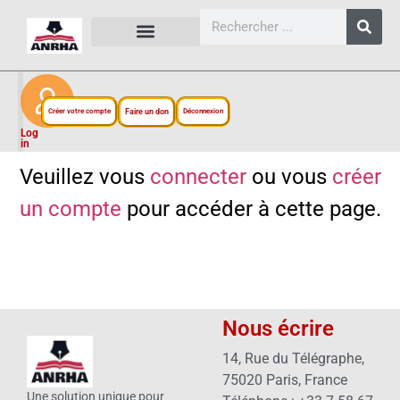
CARTES, PLANS ET FIGURES
LIENS EXTERNES
ESPACE PERSONNEL
NOTRE PROJET
Créer votre compte
Faire un don
Déconnexion
Log
in
Veuillez vous
connecter
ou vous
créer
un compte
pour accéder à cette page.
Nous écrire
14, Rue du Télégraphe,
75020 Paris, France
Une solution unique pour