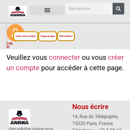
CARTES, PLANS ET FIGURES
LIENS EXTERNES
ESPACE PERSONNEL
NOTRE PROJET
Créer votre compte
Faire un don
Déconnexion
Log
in
Veuillez vous
connecter
ou vous
créer
un compte
pour accéder à cette page.
Nous écrire
14, Rue du Télégraphe,
75020 Paris, France
Une solution unique pour