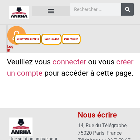
CARTES, PLANS ET FIGURES
LIENS EXTERNES
ESPACE PERSONNEL
NOTRE PROJET
Créer votre compte
Faire un don
Déconnexion
Log
in
Veuillez vous
connecter
ou vous
créer
un compte
pour accéder à cette page.
Nous écrire
14, Rue du Télégraphe,
75020 Paris, France
Une solution unique pour