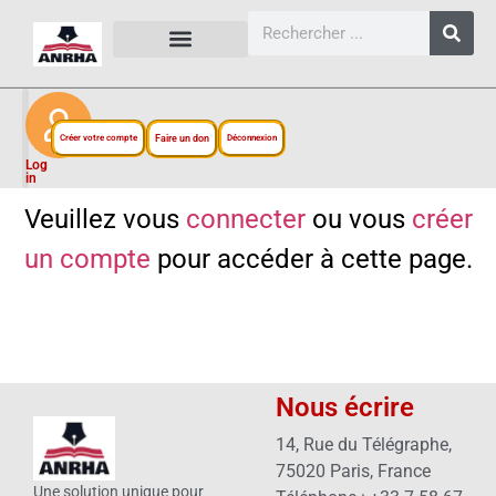
CARTES, PLANS ET FIGURES
LIENS EXTERNES
ESPACE PERSONNEL
NOTRE PROJET
Créer votre compte
Faire un don
Déconnexion
Log
in
Veuillez vous
connecter
ou vous
créer
un compte
pour accéder à cette page.
Nous écrire
14, Rue du Télégraphe,
75020 Paris, France
Une solution unique pour