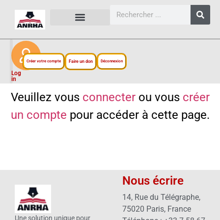
CARTES, PLANS ET FIGURES
LIENS EXTERNES
ESPACE PERSONNEL
NOTRE PROJET
Créer votre compte
Faire un don
Déconnexion
Log
in
Veuillez vous
connecter
ou vous
créer
un compte
pour accéder à cette page.
Nous écrire
14, Rue du Télégraphe,
75020 Paris, France
Une solution unique pour