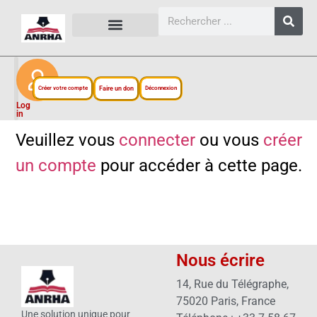
CARTES, PLANS ET FIGURES
LIENS EXTERNES
ESPACE PERSONNEL
NOTRE PROJET
Créer votre compte
Faire un don
Déconnexion
Log
in
Veuillez vous
connecter
ou vous
créer
un compte
pour accéder à cette page.
Nous écrire
14, Rue du Télégraphe,
75020 Paris, France
Une solution unique pour