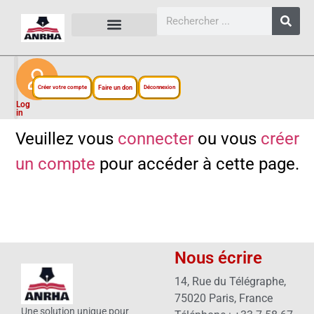
CARTES, PLANS ET FIGURES
LIENS EXTERNES
ESPACE PERSONNEL
NOTRE PROJET
Créer votre compte
Faire un don
Déconnexion
Log
in
Veuillez vous
connecter
ou vous
créer
un compte
pour accéder à cette page.
Nous écrire
14, Rue du Télégraphe,
75020 Paris, France
Une solution unique pour