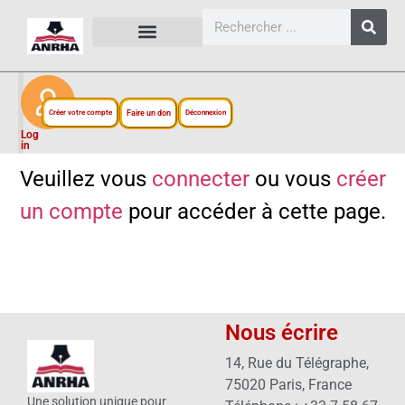
CARTES, PLANS ET FIGURES
LIENS EXTERNES
ESPACE PERSONNEL
NOTRE PROJET
Créer votre compte
Faire un don
Déconnexion
Log
in
Veuillez vous
connecter
ou vous
créer
un compte
pour accéder à cette page.
Nous écrire
14, Rue du Télégraphe,
75020 Paris, France
Une solution unique pour