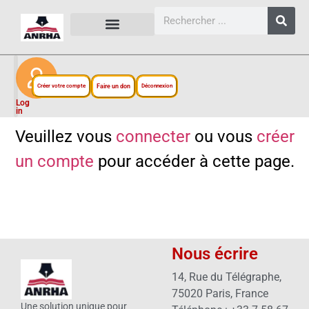
CARTES, PLANS ET FIGURES
LIENS EXTERNES
ESPACE PERSONNEL
NOTRE PROJET
Créer votre compte
Faire un don
Déconnexion
Log
in
Veuillez vous
connecter
ou vous
créer
un compte
pour accéder à cette page.
Nous écrire
14, Rue du Télégraphe,
75020 Paris, France
Une solution unique pour