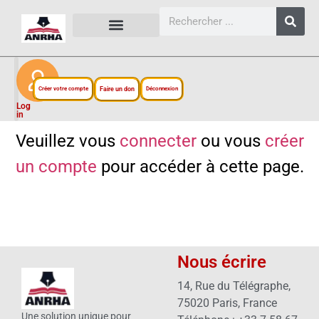
CARTES, PLANS ET FIGURES
LIENS EXTERNES
ESPACE PERSONNEL
NOTRE PROJET
Créer votre compte
Faire un don
Déconnexion
Log
in
Veuillez vous
connecter
ou vous
créer
un compte
pour accéder à cette page.
Nous écrire
14, Rue du Télégraphe,
75020 Paris, France
Une solution unique pour