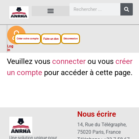
CARTES, PLANS ET FIGURES
LIENS EXTERNES
ESPACE PERSONNEL
NOTRE PROJET
Créer votre compte
Faire un don
Déconnexion
Log
in
Veuillez vous
connecter
ou vous
créer
un compte
pour accéder à cette page.
Nous écrire
14, Rue du Télégraphe,
75020 Paris, France
Une solution unique pour