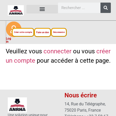
CARTES, PLANS ET FIGURES
LIENS EXTERNES
ESPACE PERSONNEL
NOTRE PROJET
Créer votre compte
Faire un don
Déconnexion
Log
in
Veuillez vous
connecter
ou vous
créer
un compte
pour accéder à cette page.
Nous écrire
14, Rue du Télégraphe,
75020 Paris, France
Une solution unique pour