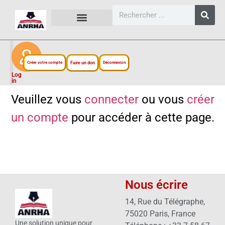
CARTES, PLANS ET FIGURES
LIENS EXTERNES
ESPACE PERSONNEL
NOTRE PROJET
Créer votre compte
Faire un don
Déconnexion
Log
in
Veuillez vous
connecter
ou vous
créer
un compte
pour accéder à cette page.
Nous écrire
14, Rue du Télégraphe,
75020 Paris, France
Une solution unique pour