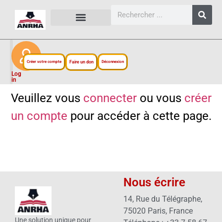
CARTES, PLANS ET FIGURES
LIENS EXTERNES
ESPACE PERSONNEL
NOTRE PROJET
Créer votre compte
Faire un don
Déconnexion
Log
in
Veuillez vous
connecter
ou vous
créer
un compte
pour accéder à cette page.
Nous écrire
14, Rue du Télégraphe,
75020 Paris, France
Une solution unique pour