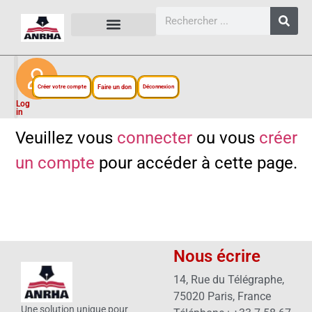
CARTES, PLANS ET FIGURES
LIENS EXTERNES
ESPACE PERSONNEL
NOTRE PROJET
Créer votre compte
Faire un don
Déconnexion
Log
in
Veuillez vous
connecter
ou vous
créer
un compte
pour accéder à cette page.
Nous écrire
14, Rue du Télégraphe,
75020 Paris, France
Une solution unique pour