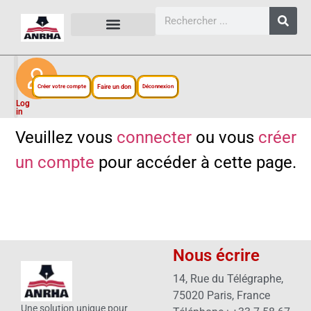
CARTES, PLANS ET FIGURES
LIENS EXTERNES
ESPACE PERSONNEL
NOTRE PROJET
Créer votre compte
Faire un don
Déconnexion
Log
in
Veuillez vous
connecter
ou vous
créer
un compte
pour accéder à cette page.
Nous écrire
14, Rue du Télégraphe,
75020 Paris, France
Une solution unique pour