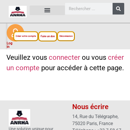
CARTES, PLANS ET FIGURES
LIENS EXTERNES
ESPACE PERSONNEL
NOTRE PROJET
Créer votre compte
Faire un don
Déconnexion
Log
in
Veuillez vous
connecter
ou vous
créer
un compte
pour accéder à cette page.
Nous écrire
14, Rue du Télégraphe,
75020 Paris, France
Une solution unique pour